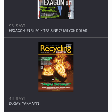
93. SAYI
HEXAGON'UN BİLECİK TESİSİNE 75 MİLYON DOLAR
45. SAYI
DOĞAYI YAKMAYIN