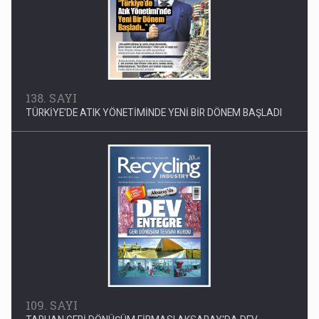
138. SAYI
TÜRKİYE'DE ATIK YÖNETİMİNDE YENİ BİR DÖNEM BAŞLADI
109. SAYI
TARHAN GERİ DÖNÜŞÜM FİRMASI AKSARAY'DA DEV
ENTEGRE GERİ DÖNÜŞÜM TESİSİ KURDU