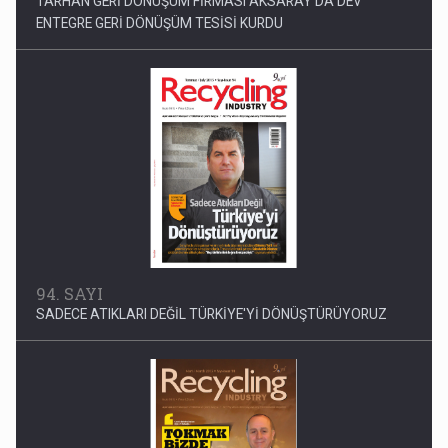
94. SAYI
SADECE ATIKLARI DEĞİL TÜRKİYE'Yİ DÖNÜŞTÜRÜYORUZ