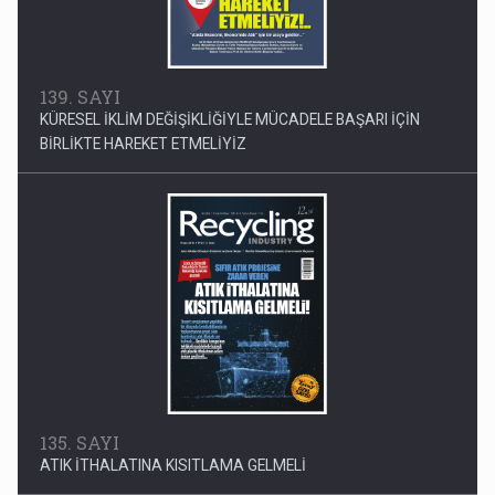
139. SAYI
KÜRESEL İKLİM DEĞİŞİKLİĞİYLE MÜCADELE BAŞARI İÇİN
BİRLİKTE HAREKET ETMELİYİZ
135. SAYI
ATIK İTHALATINA KISITLAMA GELMELİ