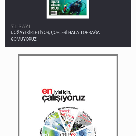
71. SAYI
DOĞAYI KİRLETİYOR, ÇÖPLERİ HALA TOPRAĞA
GÖMÜYORUZ
29. SAYI
SANAYİMİZ YOK AMA AMBALAJ ATIKLARINI TOPLUYORUZ