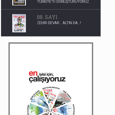
TÜRKİYE'Yİ DÖNÜŞTÜRÜYORUZ
88. SAYI
ZEHİR DEVAR... ALTIN DA...!
37. SAYI
BELEDİYELER ATIK POLİTİKALARINI
İYİ OLUŞTURMALI
200. SAYI