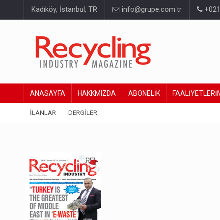
Kadıköy, İstanbul, TR
info@grupe.com.tr
+021
ANASAYFA
HAKKMIZDA
ABONELİK
FAALİYETLERİ
İLANLAR
DERGİLER