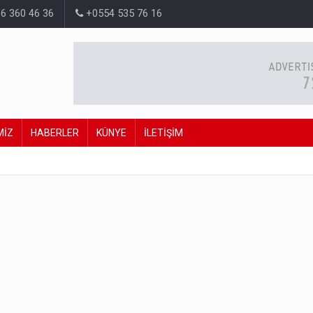
6 360 46 36
+0554 535 76 16
MİZ
HABERLER
KÜNYE
İLETİŞİM