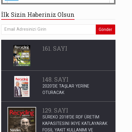
İlk Sizin Haberiniz Olsun
Gönder
161. SAYI
148. SAYI
2020'DE TAŞLAR YERİNE
OTURACAK
129. SAYI
SÜREKO 2018'DE RDF ÜRETİM
KAPASİTESİNİ İKİYE KATLAYARAK
FOSİL YAKIT KULLANIMI VE