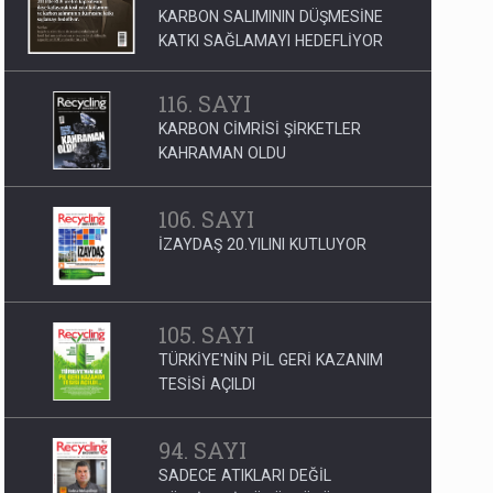
KARBON SALIMININ DÜŞMESİNE
KATKI SAĞLAMAYI HEDEFLİYOR
116. SAYI
KARBON CİMRİSİ ŞİRKETLER
KAHRAMAN OLDU
106. SAYI
İZAYDAŞ 20.YILINI KUTLUYOR
105. SAYI
TÜRKİYE'NİN PİL GERİ KAZANIM
TESİSİ AÇILDI
94. SAYI
SADECE ATIKLARI DEĞİL